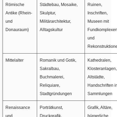
Römische
Städtebau, Mosaike,
Ruinen,
Antike (Rhein-
Skulptur,
Inschriften,
und
Militärarchitektur,
Museen mit
Donauraum)
Alltagskultur
Fundkomplexe
und
Rekonstruktion
Mittelalter
Romanik und Gotik,
Kathedralen,
Sakralbau,
Klosteranlagen,
Buchmalerei,
Altstädte,
Reliquiare,
Handschriften i
Stadtgründungen
Sammlungen
Renaissance
Porträtkunst,
Grafik, Altäre,
und
Druckgrafik,
bürgerliche